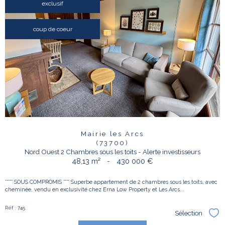
exclusif
coup de coeur
Mairie les Arcs
(73700)
Nord Ouest 2 Chambres sous les toits - Alerte investisseurs
48,13 m²
-
430 000 €
***** SOUS COMPROMIS **** Superbe appartement de 2 chambres sous les toits, avec
cheminée, vendu en exclusivité chez Erna Low Property et Les Arcs...
Réf : 745
Sélection
Sél