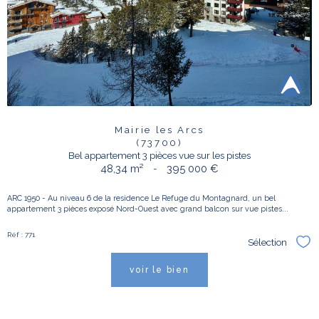
Mairie les Arcs
(73700)
Bel appartement 3 pièces vue sur les pistes
48,34 m²
-
395 000 €
ARC 1950 - Au niveau 6 de la residence Le Refuge du Montagnard, un bel
appartement 3 pièces exposé Nord-Ouest avec grand balcon sur vue pistes...
Réf : 771
Sélection
Sél
voir le bien