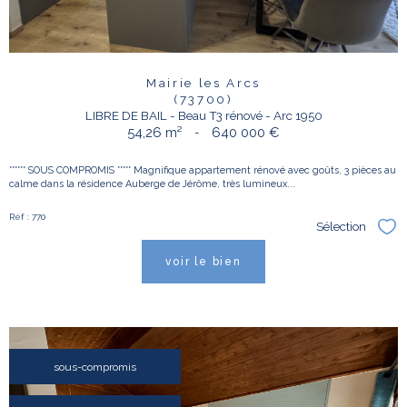
Mairie les Arcs
(73700)
LIBRE DE BAIL - Beau T3 rénové - Arc 1950
54,26 m²
-
640 000 €
****** SOUS COMPROMIS ***** Magnifique appartement rénové avec goûts, 3 pièces au
calme dans la résidence Auberge de Jérôme, très lumineux...
Réf : 770
Sélection
Sél
voir le bien
sous-compromis