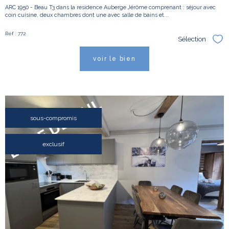
ARC 1950 - Beau T3 dans la residence Auberge Jérôme comprenant : séjour avec
coin cuisine, deux chambres dont une avec salle de bains et...
Réf : 772
Sélection
Sél
voir le bien
sous-compromis
exclusif