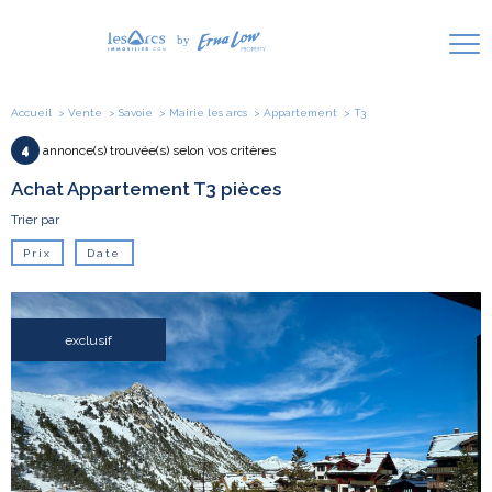
Accueil
Vente
Savoie
Mairie les arcs
Appartement
T3
4
annonce(s) trouvée(s) selon vos critères
Achat Appartement T3 pièces
Trier par
Prix
Date
exclusif