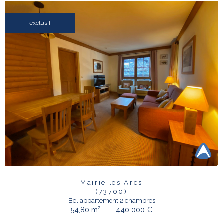
exclusif
Mairie les Arcs
(73700)
Bel appartement 2 chambres
54,80 m²
-
440 000 €